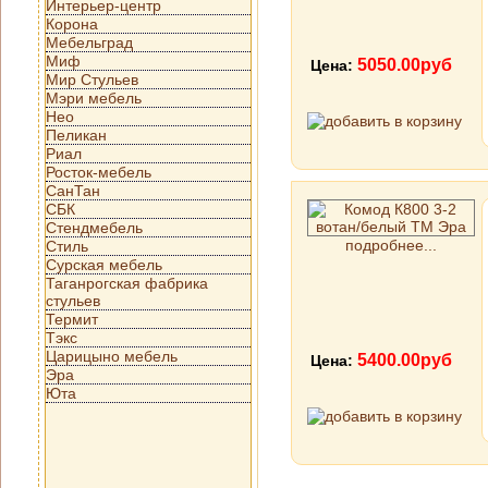
Интерьер-центр
Корона
Мебельград
Миф
5050.00руб
Цена:
Мир Стульев
Мэри мебель
Нео
Пеликан
Риал
Росток-мебель
СанТан
СБК
Стендмебель
подробнее...
Стиль
Сурская мебель
Таганрогская фабрика
стульев
Термит
Тэкс
Царицыно мебель
5400.00руб
Цена:
Эра
Юта