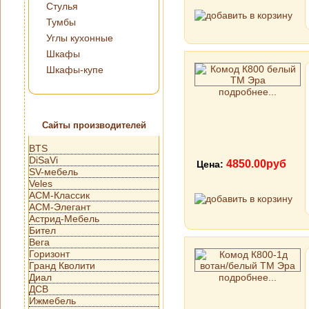
Стулья
Тумбы
Углы кухонные
Шкафы
Шкафы-купе
подробнее...
Сайты производителей
BTS
DiSaVi
4850.00руб
Цена:
SV-мебель
Veles
АСМ-Классик
АСМ-Элегант
Астрид-Мебель
Бител
Вега
Горизонт
Гранд Кволити
Диал
подробнее...
ДСВ
Ижмебель